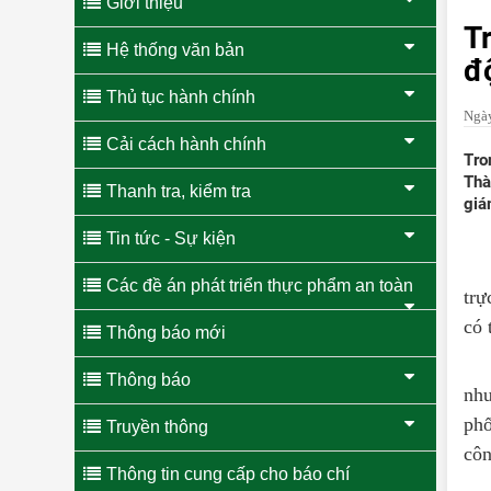
Giới thiệu
T
Hệ thống văn bản
đ
Thủ tục hành chính
Ngà
Cải cách hành chính
Tro
Thà
Thanh tra, kiểm tra
giá
Tin tức - Sự kiện
Các đề án phát triển thực phẩm an toàn
trự
có 
Thông báo mới
Thông báo
như
ph
Truyền thông
côn
Thông tin cung cấp cho báo chí