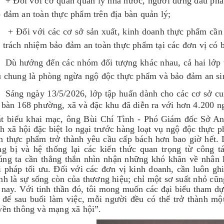
+ Đối với cơ quan quản lý nhà nước, người đứng đầu phải 
 đảm an toàn thực phẩm trên địa bàn quản lý;
+ Đối với các cơ sở sản xuất, kinh doanh thực phẩm cầ
 trách nhiệm bảo đảm an toàn thực phẩm tại các đơn vị có b
Dù hướng đến các nhóm đối tượng khác nhau, cả hai lớp 
u chung là phòng ngừa ngộ độc thực phẩm và bảo đảm an si
Sáng ngày 13/5/2026, lớp tập huấn dành cho các cơ sở cun
 bàn 168 phường, xã và đặc khu đã diễn ra với hơn 4.200 n
t biểu khai mạc, ông Bùi Chí Tình -
Phó Giám đốc Sở An
h xã hội đặc biệt lo ngại trước hàng loạt vụ ngộ độc thực p
n thực phẩm trở thành yêu cầu cấp bách hơn bao giờ hết.
ng bị và hệ thống lại các kiến thức quan trọng từ công tá
ng ta cần thẳng thắn nhìn nhận những khó khăn về nhân 
i pháp tối ưu. Đối với các đơn vị kinh doanh, cần luôn g
nh là sự sống còn của thương hiệu; chỉ một sơ suất nhỏ cũ
 nay. Với tinh thần đó, tôi mong muốn các đại biểu tham dự 
 để sau buổi làm việc, mỗi người đều có thể trở thành một
yền thông và mạng xã hội”.