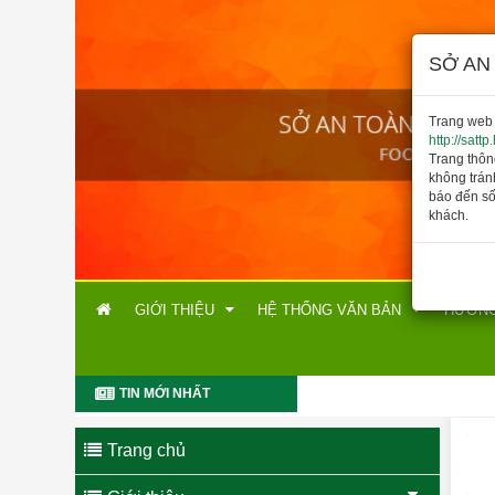
SỞ AN
Trang web 
http://satt
Trang thôn
không trán
báo đến số
khách.
GIỚI THIỆU
HỆ THỐNG VĂN BẢN
HƯỚNG
TIN MỚI NHẤT
Trang chủ