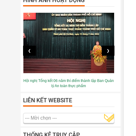
HÌNH ẢNH HOẠT ĐỘNG
❮
❯
Hội nghị Tổng kết 06 năm thí điểm thành lập Ban Quản
lý An toàn thực phẩm
LIÊN KẾT WEBSITE
THỐNG KÊ TRUY CẬP