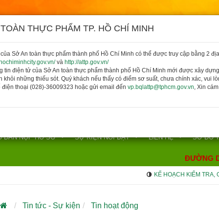
 TOÀN THỰC PHẨM TP. HỒ CHÍ MINH
của Sở An toàn thực phẩm thành phố Hồ Chí Minh có thể được truy cập bằng 2 địa
p.hochiminhcity.gov.vn/
và
http://attp.gov.vn/
g tin điện tử của Sở An toàn thực phẩm thành phố Hồ Chí Minh mới được xây dựn
h khỏi những thiếu sót. Quý khách nếu thấy có điểm sơ suất, chưa chính xác, vui l
 điện thoại (028)-36009323 hoặc gửi email đến
vp.bqlattp@tphcm.gov.vn
, Xin cá
 DẪN NỘP HỒ SƠ
SỰ KIỆN NỔI BẬT
LIÊN HỆ
SƠ ĐỒ 
ĐƯỜNG DÂ
KẾ HOẠCH KIỂM TRA, GIÁM
Tin tức - Sự kiện
Tin hoạt động