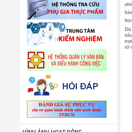
nhi
bàn
học
Dù 
tiê
trự
từ 