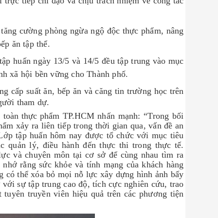
trực tiếp chỉ đạo và chịu trách nhiệm về công tác
n tăng cường phòng ngừa ngộ độc thực phẩm, nâng
ếp ăn tập thể.
tập huấn ngày 13/5 và 14/5 đều tập trung vào mục
nh xã hội bền vững cho Thành phố.
g cấp suất ăn, bếp ăn và căng tin trường học trên
gười tham dự.
 toàn thực phẩm TP.HCM
nhấn mạnh: “Trong bối
hẩm xảy ra liên tiếp trong thời gian qua, vấn đề an
 Lớp tập huấn hôm nay được tổ chức với mục tiêu
c quản lý, điều hành đến thực thi trong thực tế.
lực và chuyên môn tại cơ sở để cùng nhau tìm ra
hi nhớ rằng sức khỏe và tính mạng của khách hàng
ng có thể xóa bỏ mọi nỗ lực xây dựng hình ảnh bấy
với sự tập trung cao độ, tích cực nghiên cứu, trao
 tuyên truyền viên hiệu quả trên các phương tiện