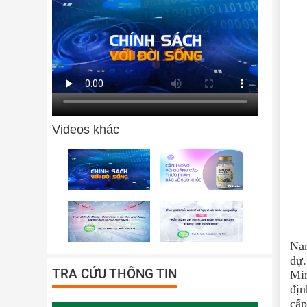
Videos khác
Nam
dự
TRA CỨU THÔNG TIN
Min
địn
cấp