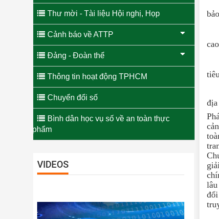
bảo
Thư mời - Tài liệu Hội nghị, Họp
Cảnh báo về ATTP
cao
Đảng - Đoàn thể
tiê
Thông tin hoạt động TPHCM
Chuyển đổi số
địa
Phá
Bình dân học vụ số về an toàn thực
cản
phẩm
toà
tra
Chú
VIDEOS
giả
chí
lâu
đổi
tru