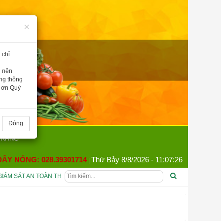
×
 chỉ
g nên
òng thông
m ơn Quý
Đóng
TRANG
Y NÓNG: 028.39301714
Thứ Bảy 8/8/2026 - 11:07:27
|
 SÁT AN TOÀN THỰC PHẨM PHỤC VỤ TIỆC CHIÊU ĐÃI ĐẠI BIỂU THAM DỰ LỄ 