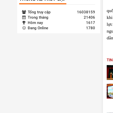
quố
Tổng truy cập
16038159
khi
Trong tháng
21406
Hôm nay
1617
lực
Đang Online
1780
ngu
dân
TI