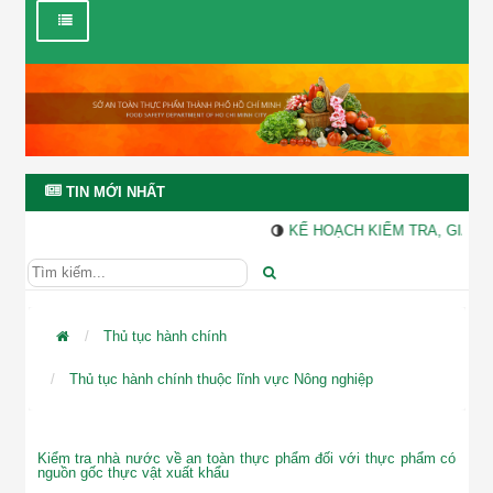
×
SỞ AN TOÀN THỰC PHẨM TP. HỒ CHÍ MINH
Trang web của Sở An toàn thực phẩm thành phố Hồ Chí Minh có
thể được truy cập bằng 2 địa chỉ
http://sattp.hochiminhcity.gov.vn/
và
http://attp.gov.vn/
Trang thông tin điện tử của Sở An toàn thực phẩm thành phố Hồ
Chí Minh mới được xây dựng nên không tránh khỏi những thiếu
sót. Quý khách nếu thấy có điểm sơ suất, chưa chính xác, vui lòng
TIN MỚI NHẤT
thông báo đến số điện thoại (028)-36009323 hoặc gửi email đến
vp.bqlattp@tphcm.gov.vn
, Xin cám ơn Quý khách.
KẾ HOẠCH KIỂM TRA, GIÁM S
Đóng
Thủ tục hành chính
Thủ tục hành chính thuộc lĩnh vực Nông nghiệp
Kiểm tra nhà nước về an toàn thực phẩm đối với thực phẩm có
nguồn gốc thực vật xuất khẩu