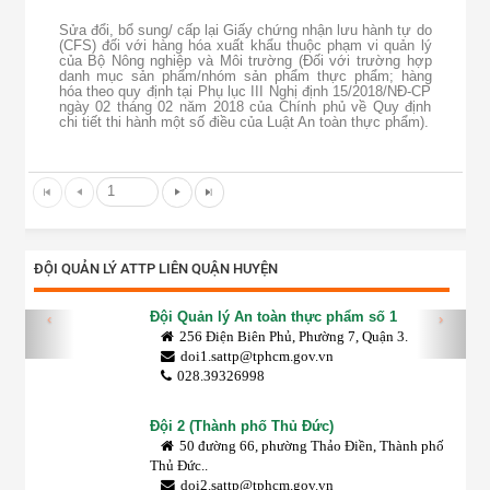
Sửa đổi, bổ sung/ cấp lại Giấy chứng nhận lưu hành tự do
(CFS) đối với hàng hóa xuất khẩu thuộc phạm vi quản lý
của Bộ Nông nghiệp và Môi trường (Đối với trường hợp
danh mục sản phẩm/nhóm sản phẩm thực phẩm; hàng
hóa theo quy định tại Phụ lục III Nghị định 15/2018/NĐ-CP
ngày 02 tháng 02 năm 2018 của Chính phủ về Quy định
chi tiết thi hành một số điều của Luật An toàn thực phẩm).
1
ĐỘI QUẢN LÝ ATTP LIÊN QUẬN HUYỆN
Đội Quản lý An toàn thực phẩm số 1
‹
›
256 Điện Biên Phủ, Phường 7, Quận 3.
doi1.sattp@tphcm.gov.vn
028.39326998
Đội 2 (Thành phố Thủ Đức)
50 đường 66, phường Thảo Điền, Thành phố
Thủ Đức..
doi2.sattp@tphcm.gov.vn