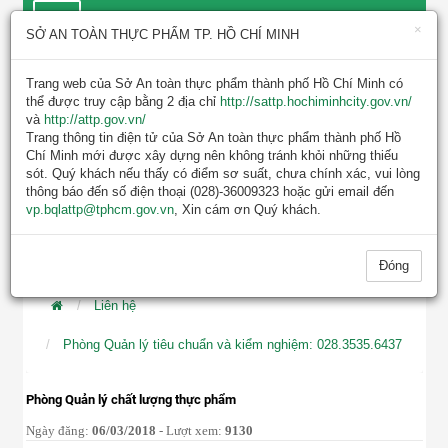
×
SỞ AN TOÀN THỰC PHẨM TP. HỒ CHÍ MINH
Trang web của Sở An toàn thực phẩm thành phố Hồ Chí Minh có
thể được truy cập bằng 2 địa chỉ
http://sattp.hochiminhcity.gov.vn/
và
http://attp.gov.vn/
Trang thông tin điện tử của Sở An toàn thực phẩm thành phố Hồ
Chí Minh mới được xây dựng nên không tránh khỏi những thiếu
sót. Quý khách nếu thấy có điểm sơ suất, chưa chính xác, vui lòng
TIN MỚI NHẤT
thông báo đến số điện thoại (028)-36009323 hoặc gửi email đến
vp.bqlattp@tphcm.gov.vn
, Xin cám ơn Quý khách.
KẾ HOẠCH KIỂM TRA, GIÁM SÁT AN TOÀN 
Đóng
Liên hệ
Phòng Quản lý tiêu chuẩn và kiểm nghiệm: 028.3535.6437
Phòng Quản lý chất lượng thực phẩm
Ngày đăng:
06/03/2018
- Lượt xem:
9130