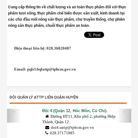
Cung cấp thông tin về chất lượng và an toàn thực phẩm đối với thực
phẩm tươi sống, thực phẩm chế biến được sản xuất, kinh doanh tại
các chợ đầu mối nông sản thực phẩm, chợ truyền thống, chợ phiên
nông sản thực phẩm, chuỗi thực phẩm an toàn.
Điện thoại liên hệ:
028.36020407
Email: pqlcl.bqlattp@tphcm.gov.vn
ĐỘI QUẢN LÝ ATTP LIÊN QUẬN HUYỆN
Đội 4 (Quận 12, Hóc Môn, Củ Chi).
‹
›
Đường HT11, Khu phố 2, phường Hiệp
Thành, Quận 12..
doi4.sattp@tphcm.gov.vn
028.37171885