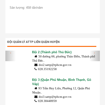
Sản lượng: 458 tấn/năm
ĐỘI QUẢN LÝ ATTP LIÊN QUẬN HUYỆN
Đội 2 (Thành phố Thủ Đức)
‹
›
50 đường 66, phường Thảo Điền, Thành phố
Thủ Đức..
doi2.sattp@tphcm.gov.vn
028.35192258
Đội 3 (Quận Phú Nhuận, Bình Thạnh, Gò
Vấp)
93 Trần Huy Liệu, Phường 12, Quận Phú
Nhuận..
doi3.sattp@tphcm.gov.vn
028.38448959