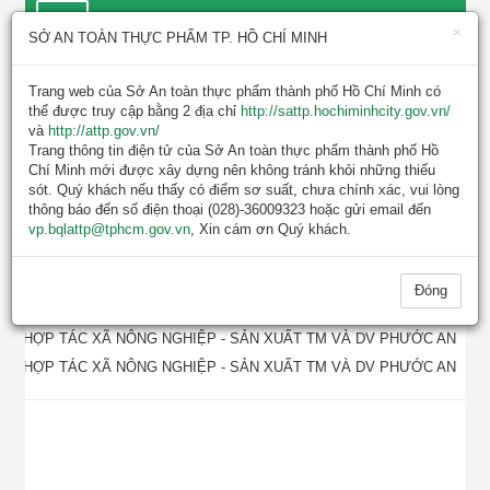
×
SỞ AN TOÀN THỰC PHẨM TP. HỒ CHÍ MINH
Trang web của Sở An toàn thực phẩm thành phố Hồ Chí Minh có
thể được truy cập bằng 2 địa chỉ
http://sattp.hochiminhcity.gov.vn/
và
http://attp.gov.vn/
Trang thông tin điện tử của Sở An toàn thực phẩm thành phố Hồ
Chí Minh mới được xây dựng nên không tránh khỏi những thiếu
sót. Quý khách nếu thấy có điểm sơ suất, chưa chính xác, vui lòng
TIN MỚI NHẤT
thông báo đến số điện thoại (028)-36009323 hoặc gửi email đến
vp.bqlattp@tphcm.gov.vn
, Xin cám ơn Quý khách.
KẾ HOẠCH KIỂM TRA, GIÁM 
Đóng
HỢP TÁC XÃ NÔNG NGHIỆP - SẢN XUẤT TM VÀ DV PHƯỚC AN
HỢP TÁC XÃ NÔNG NGHIỆP - SẢN XUẤT TM VÀ DV PHƯỚC AN