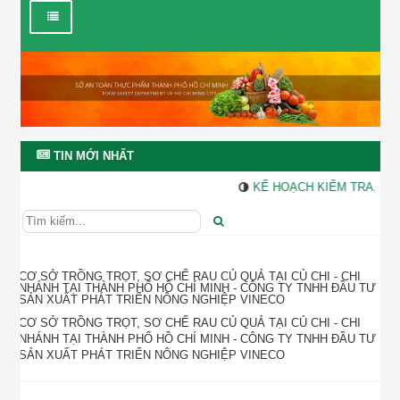
×
SỞ AN TOÀN THỰC PHẨM TP. HỒ CHÍ MINH
Trang web của Sở An toàn thực phẩm thành phố Hồ Chí Minh có
thể được truy cập bằng 2 địa chỉ
http://sattp.hochiminhcity.gov.vn/
và
http://attp.gov.vn/
Trang thông tin điện tử của Sở An toàn thực phẩm thành phố Hồ
Chí Minh mới được xây dựng nên không tránh khỏi những thiếu
sót. Quý khách nếu thấy có điểm sơ suất, chưa chính xác, vui lòng
TIN MỚI NHẤT
thông báo đến số điện thoại (028)-36009323 hoặc gửi email đến
vp.bqlattp@tphcm.gov.vn
, Xin cám ơn Quý khách.
KẾ HOẠCH KIỂM TRA, GIÁ
Đóng
CƠ SỞ TRỒNG TRỌT, SƠ CHẾ RAU CỦ QUẢ TẠI CỦ CHI - CHI
NHÁNH TẠI THÀNH PHỐ HỒ CHÍ MINH - CÔNG TY TNHH ĐẦU TƯ
SẢN XUẤT PHÁT TRIỂN NÔNG NGHIỆP VINECO
CƠ SỞ TRỒNG TRỌT, SƠ CHẾ RAU CỦ QUẢ TẠI CỦ CHI - CHI
NHÁNH TẠI THÀNH PHỐ HỒ CHÍ MINH - CÔNG TY TNHH ĐẦU TƯ
SẢN XUẤT PHÁT TRIỂN NÔNG NGHIỆP VINECO