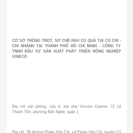
CƠ SỞ TRỒNG TRỌT, SƠ CHẾ RAU CỦ QUẢ TẠI CỦ CHI -
CHI NHÁNH TẠI THÀNH PHỐ HỒ CHÍ MINH - CÔNG TY
TNHH ĐẦU TƯ SẢN XUẤT PHÁT TRIỂN NÔNG NGHIỆP
VINECO
Địa chỉ văn phòng: Lầu 4, tòa nhà Vincom Centrer, 72 Lê
Thánh Tôn, phường Bến Nghé, quận 1
Địa chỉ: 38 đường Phạm Văn Cội, xã Phạm Văn Cội, huyện Củ