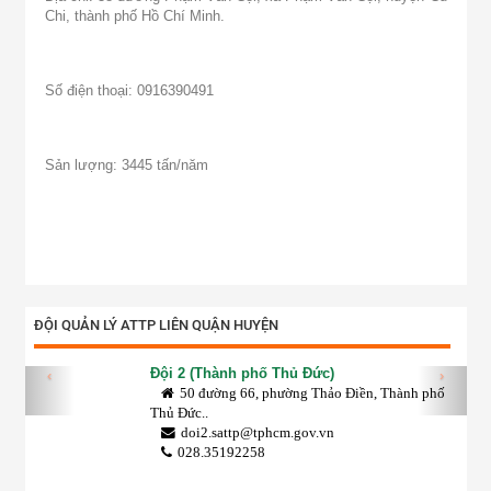
Chi, thành phố Hồ Chí Minh.
Số điện thoại: 0916390491
Sản lượng: 3445 tấn/năm
ĐỘI QUẢN LÝ ATTP LIÊN QUẬN HUYỆN
Đội 2 (Thành phố Thủ Đức)
‹
›
50 đường 66, phường Thảo Điền, Thành phố
Thủ Đức..
doi2.sattp@tphcm.gov.vn
028.35192258