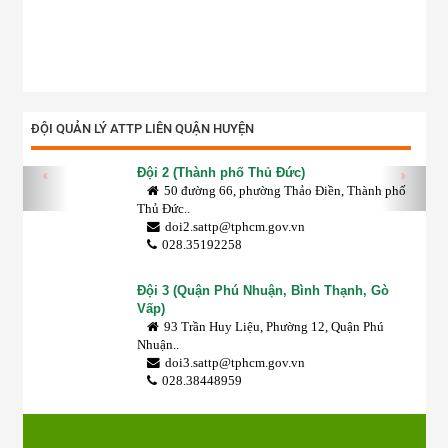
ĐỘI QUẢN LÝ ATTP LIÊN QUẬN HUYỆN
Đội 2 (Thành phố Thủ Đức)
‹
›
50 đường 66, phường Thảo Điền, Thành phố
Thủ Đức..
doi2.sattp@tphcm.gov.vn
028.35192258
Đội 3 (Quận Phú Nhuận, Bình Thạnh, Gò
Vấp)
93 Trần Huy Liệu, Phường 12, Quận Phú
Nhuận..
doi3.sattp@tphcm.gov.vn
028.38448959