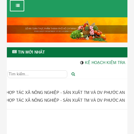
×
SỞ AN TOÀN THỰC PHẨM TP. HỒ CHÍ MINH
Trang web của Sở An toàn thực phẩm thành phố Hồ Chí Minh có
thể được truy cập bằng 2 địa chỉ
http://sattp.hochiminhcity.gov.vn/
và
http://attp.gov.vn/
Trang thông tin điện tử của Sở An toàn thực phẩm thành phố Hồ
Chí Minh mới được xây dựng nên không tránh khỏi những thiếu
sót. Quý khách nếu thấy có điểm sơ suất, chưa chính xác, vui lòng
TIN MỚI NHẤT
thông báo đến số điện thoại (028)-36009323 hoặc gửi email đến
vp.bqlattp@tphcm.gov.vn
, Xin cám ơn Quý khách.
KẾ HOẠCH KIỂM TRA, GIÁ
Đóng
HỢP TÁC XÃ NÔNG NGHIỆP - SẢN XUẤT TM VÀ DV PHƯỚC AN
HỢP TÁC XÃ NÔNG NGHIỆP - SẢN XUẤT TM VÀ DV PHƯỚC AN