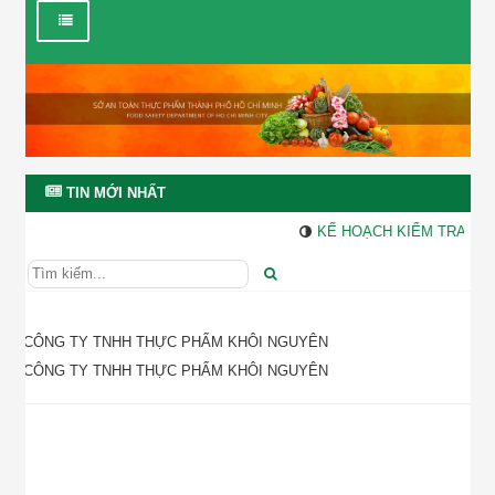
×
SỞ AN TOÀN THỰC PHẨM TP. HỒ CHÍ MINH
Trang web của Sở An toàn thực phẩm thành phố Hồ Chí Minh có
thể được truy cập bằng 2 địa chỉ
http://sattp.hochiminhcity.gov.vn/
và
http://attp.gov.vn/
Trang thông tin điện tử của Sở An toàn thực phẩm thành phố Hồ
Chí Minh mới được xây dựng nên không tránh khỏi những thiếu
sót. Quý khách nếu thấy có điểm sơ suất, chưa chính xác, vui lòng
TIN MỚI NHẤT
thông báo đến số điện thoại (028)-36009323 hoặc gửi email đến
vp.bqlattp@tphcm.gov.vn
, Xin cám ơn Quý khách.
KẾ HOẠCH KIỂM TRA, GIÁ
Đóng
CÔNG TY TNHH THỰC PHẨM KHÔI NGUYÊN
CÔNG TY TNHH THỰC PHẨM KHÔI NGUYÊN