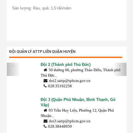
Sản lượng: Rau, quả: 1,5 tấn/năm
ĐỘI QUẢN LÝ ATTP LIÊN QUẬN HUYỆN
Đội 2 (Thành phố Thủ Đức)
‹
›
50 đường 66, phường Thảo Điền, Thành phố
Thủ Đức..
doi2.sattp@tphcm.gov.vn
028.35192258
Đội 3 (Quận Phú Nhuận, Bình Thạnh, Gò
Vấp)
93 Trần Huy Liệu, Phường 12, Quận Phú
Nhuận..
doi3.sattp@tphcm.gov.vn
028.38448959