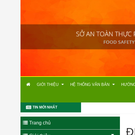
SỞ AN
Trang web 
http://satt
Trang thôn
không trán
báo đến số
khách.
GIỚI THIỆU
HỆ THỐNG VĂN BẢN
HƯỚNG
TIN MỚI NHẤT
Trang chủ
Đ