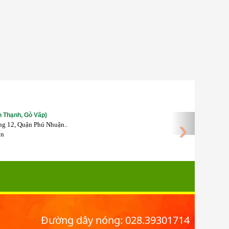
h Thạnh, Gò Vấp)
›
ng 12, Quận Phú Nhuận..
vn
Đường dây nóng: 028.39301714