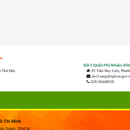
Đội 3 (Quận Phú Nhuận, Bìn
 Thủ Đức..
93 Trần Huy Liệu, Phườ
doi3.sattp@tphcm.gov.
028.38448959
ồ Chí Minh
 Bến Thành, TPHCM.