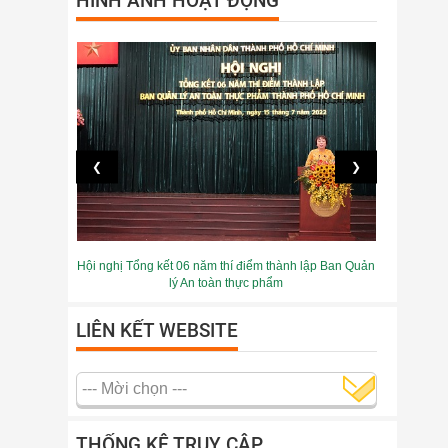
HÌNH ẢNH HOẠT ĐỘNG
❮
❯
Hội nghị Tổng kết 06 năm thí điểm thành lập Ban Quản
lý An toàn thực phẩm
LIÊN KẾT WEBSITE
THỐNG KÊ TRUY CẬP