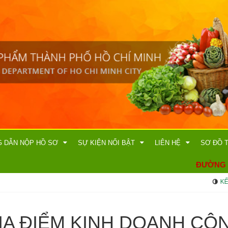
 TOÀN THỰC PHẨM TP. HỒ CHÍ MINH
của Sở An toàn thực phẩm thành phố Hồ Chí Minh có thể được truy cập bằng 2 địa
p.hochiminhcity.gov.vn/
và
http://attp.gov.vn/
g tin điện tử của Sở An toàn thực phẩm thành phố Hồ Chí Minh mới được xây dựn
h khỏi những thiếu sót. Quý khách nếu thấy có điểm sơ suất, chưa chính xác, vui l
 điện thoại (028)-36009323 hoặc gửi email đến
vp.bqlattp@tphcm.gov.vn
, Xin cá
 DẪN NỘP HỒ SƠ
SỰ KIỆN NỔI BẬT
LIÊN HỆ
SƠ ĐỒ 
ĐƯỜNG D
KẾ HO
ỊA ĐIỂM KINH DOANH C