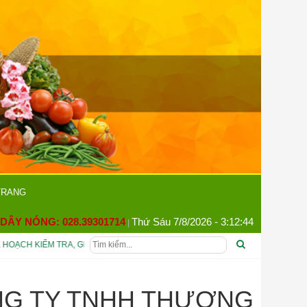
×
 chỉ
g nên
òng thông
m ơn Quý
Đóng
TRANG
ÂY NÓNG: 028.39301714
Thứ Sáu 7/8/2026 - 3:12:45
|
ẠCH KIỂM TRA, GIÁM SÁT AN TOÀN THỰC PHẨM PHỤC VỤ TIỆC CHIÊU ĐÃI ĐẠ
ÔNG TY TNHH THƯƠNG