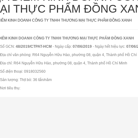
ẠI THỰC PHẨM ĐỒNG XA
ĐIỂM KINH DOANH CÔNG TY TNHH THƯƠNG MẠI THỰC PHẨM ĐỒNG XANH
ĐIỂM KINH DOANH CÔNG TY TNHH THƯƠNG MẠI THỰC PHẨM ĐỒNG XANH
Số GCN:
48/2019/CTPAT-HCM
- Ngày cấp:
07/06/2019
- Ngày hết hiệu lực:
07/06/
Địa chỉ văn phòng: R64 Nguyễn Hữu Hào, phường 08, quận 4, Thành phố Hồ Chí
Địa chỉ: R64 Nguyễn Hữu Hào, phường 08, quận 4, Thành phố Hồ Chí Minh
Số điện thoại: 0918032560
Sản lượng: Thịt bò: 36 tấn/năm
Nơi tiêu thụ: