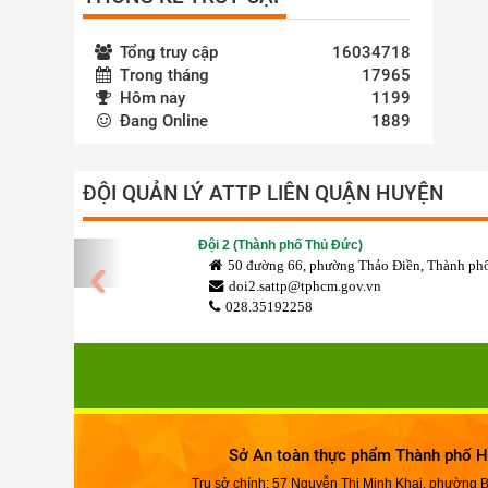
Tổng truy cập
16034718
Trong tháng
17965
Hôm nay
1199
Đang Online
1889
ĐỘI QUẢN LÝ ATTP LIÊN QUẬN HUYỆN
Đội 2 (Thành phố Thủ Đức)
‹
50 đường 66, phường Thảo Điền, Thành phố
doi2.sattp@tphcm.gov.vn
028.35192258
Sở An toàn thực phẩm Thành phố H
Trụ sở chính: 57 Nguyễn Thị Minh Khai, phường