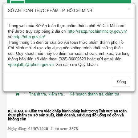
×
SỞ AN TOÀN THỰC PHẨM TP. HỒ CHÍ MINH
Trang web của Sở An toàn thực phẩm thành phố Hồ Chí Minh có
thể được truy cập bằng 2 địa chỉ
http://sattp.hochiminhcity.gov.vn/
và
http://attp.gov.vn/
Trang thông tin điện tử của Sở An toàn thực phẩm thành phố Hồ
Chí Minh mới được xây dựng nên không tránh khỏi những thiếu
sót. Quý khách nếu thấy có điểm sơ suất, chưa chính xác, vui lòng
TIN MỚI NHẤT
thông báo đến số điện thoại (028)-36009323 hoặc gửi email đến
vp.bqlattp@tphcm.gov.vn
KẾ HOẠCH KIỂM TRA, GIÁM SÁT AN TOÀN T
, Xin cám ơn Quý khách.
Đóng
Thanh tra, kiểm tra
Kế hoạch thanh tra kiểm tra
KẾ HOẠCH Kiểm tra việc chấp hành pháp luật trong lĩnh vực an toàn
thực phẩm cơ sở sản xuất, kinh doanh, sử dụng đồ uống có cồn và
không cồn
Ngày đăng:
02/07/2026
- Lượt xem:
3378