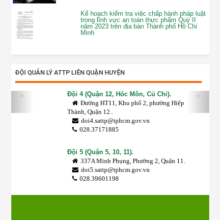
Kế hoạch kiểm tra việc chấp hành pháp luật
trong lĩnh vực an toàn thực phẩm Quý II
năm 2023 trên địa bàn Thành phố Hồ Chí
Minh
ĐỘI QUẢN LÝ ATTP LIÊN QUẬN HUYỆN
Đội 4 (Quận 12, Hóc Môn, Củ Chi).
‹
›
Đường HT11, Khu phố 2, phường Hiệp
Thành, Quận 12..
doi4.sattp@tphcm.gov.vn
028.37171885
Đội 5 (Quận 5, 10, 11).
337A Minh Phụng, Phường 2, Quận 11.
doi5.sattp@tphcm.gov.vn
028.39601198