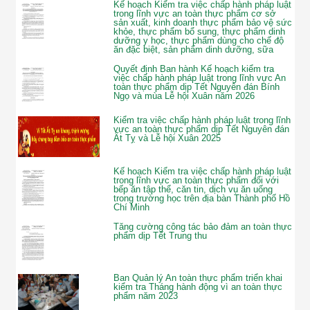
Kế hoạch Kiểm tra việc chấp hành pháp luật
trong lĩnh vực an toàn thực phẩm cơ sở
sản xuất, kinh doanh thực phẩm bảo vệ sức
khỏe, thực phẩm bổ sung, thực phẩm dinh
dưỡng y học, thực phẩm dùng cho chế độ
ăn đặc biệt, sản phẩm dinh dưỡng, sữa
Quyết định Ban hành Kế hoạch kiểm tra
việc chấp hành pháp luật trong lĩnh vực An
toàn thực phẩm dịp Tết Nguyên đán Bính
Ngọ và mùa Lễ hội Xuân năm 2026
Kiểm tra việc chấp hành pháp luật trong lĩnh
vực an toàn thực phẩm dịp Tết Nguyên đán
Ất Tỵ và Lễ hội Xuân 2025
Kế hoạch Kiểm tra việc chấp hành pháp luật
trong lĩnh vực an toàn thực phẩm đối với
bếp ăn tập thể, căn tin, dịch vụ ăn uống
trong trường học trên địa bàn Thành phố Hồ
Chí Minh
Tăng cường công tác bảo đảm an toàn thực
phẩm dịp Tết Trung thu
Ban Quản lý An toàn thực phẩm triển khai
kiểm tra Tháng hành động vì an toàn thực
phẩm năm 2023