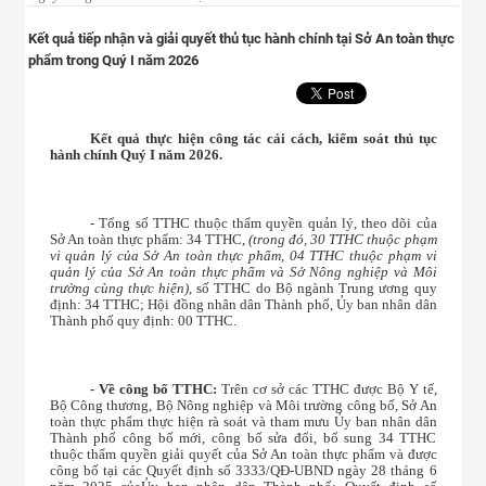
Kết quả tiếp nhận và giải quyết thủ tục hành chính tại Sở An toàn thực
phẩm trong Quý I năm 2026
Kết quả thực hiện công tác cải cách, kiểm soát thủ tục
hành chính Quý I năm 2026.
- Tổng số TTHC thuộc thẩm quyền quản lý, theo dõi của
Sở An toàn thực phẩm: 34 TTHC,
(trong đó, 30 TTHC thuộc phạm
vi quản lý của Sở An toàn thực phẩm, 04 TTHC thuộc phạm vi
quản lý của Sở An toàn thực phẩm và Sở Nông nghiệp và Môi
trường cùng thực hiện)
, số TTHC do Bộ ngành Trung ương quy
định: 34 TTHC; Hội đồng nhân dân Thành phố, Ủy ban nhân dân
Thành phố quy định: 00 TTHC.
- Về công bố TTHC:
T
rên cơ sở các TTHC được Bộ Y tế,
Bộ Công thương, Bộ Nông nghiệp và Môi trường công bố, Sở An
toàn thực phẩm thực hiện rà soát và tham mưu Ủy ban nhân dân
Thành phố công bố mới, công bố sửa đổi, bổ sung 34 TTHC
thuộc thẩm quyền giải quyết của Sở An toàn thực phẩm và được
công bố tại các Quyết định số 3333/QĐ-UBND ngày 28 tháng 6