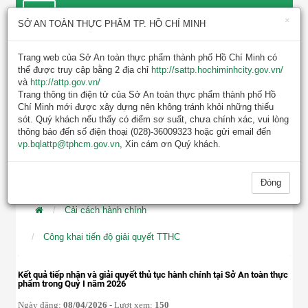
×
SỞ AN TOÀN THỰC PHẨM TP. HỒ CHÍ MINH
Trang web của Sở An toàn thực phẩm thành phố Hồ Chí Minh có
thể được truy cập bằng 2 địa chỉ
http://sattp.hochiminhcity.gov.vn/
và
http://attp.gov.vn/
Trang thông tin điện tử của Sở An toàn thực phẩm thành phố Hồ
Chí Minh mới được xây dựng nên không tránh khỏi những thiếu
sót. Quý khách nếu thấy có điểm sơ suất, chưa chính xác, vui lòng
TIN MỚI NHẤT
thông báo đến số điện thoại (028)-36009323 hoặc gửi email đến
vp.bqlattp@tphcm.gov.vn
KẾ HOẠCH KIỂM TRA, GIÁM SÁT AN TOÀN 
, Xin cám ơn Quý khách.
Đóng
Cải cách hành chính
Công khai tiến độ giải quyết TTHC
Kết quả tiếp nhận và giải quyết thủ tục hành chính tại Sở An toàn thực
phẩm trong Quý I năm 2026
Ngày đăng:
08/04/2026
- Lượt xem:
150