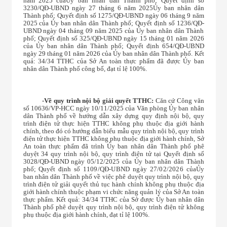
năm 2025 của
Ủy ban nhân dân Thành phố;
Quyết định số
3230/QĐ-UBND ngày 27 tháng 6 năm 2025
Ủy ban nhân dân
Thành phố;
Quyết định số 1275/QĐ-UBND ngày 06 tháng 9 năm
2025 của Ủy ban nhân dân Thành phố; Quyết định số 1236/QĐ-
UBND ngày 04 tháng 09 năm 2025 của Ủy ban nhân dân Thành
phố; Quyết định số 325/QĐ-UBND ngày 15 tháng 01 năm 2026
của Ủy ban nhân dân Thành phố; Quyết định 654/QĐ-UBND
ngày 29 tháng 01 năm 2026 của Ủy ban nhân dân Thành phố. Kết
quả: 34/34 TTHC của Sở An toàn thực phẩm đã được Ủy ban
nhân dân Thành phố công bố, đạt tỉ lệ 100%.
-
Về quy trình nội bộ giải quyết TTHC:
Căn cứ Công văn
số 10636/VP-HCC ngày 10/11/2025 của Văn phòng Ủy ban nhân
dân Thành phố về hướng dẫn xây dựng quy định nội bộ, quy
trình điện tử thực hiện TTHC không phụ thuộc địa giới hành
chính, theo đó có hướng dẫn biểu mẫu quy trình nội bộ, quy trình
điện tử thực hiện TTHC không phụ thuộc địa giới hành chính
,
Sở
An toàn thực phẩm đã trình Ủy ban nhân dân Thành phố phê
duyệt 34 quy trình nội bộ, quy trình điện tử tại Quyết định số
3028/QĐ-UBND ngày 05/12/2025 của Ủy ban nhân dân Thành
phố; Quyết định
số 1109/QĐ-UBND ngày 27/02/2026
của
Ủy
ban nhân dân Thành phố
về việc phê duyệt quy trình nội bộ, quy
trình điện tử giải quyết thủ tục hành chính không phụ thuộc địa
giới hành chính thuộc phạm vi chức năng quản lý của Sở An toàn
thực phẩm. Kết quả: 34/34 TTHC của Sở được Ủy ban nhân dân
Thành phố phê duyệt quy trình nội bộ, quy trình điện tử không
phụ thuộc địa giới hành chính, đạt tỉ lệ 100%.