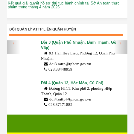
Kết quả giải quyết hồ sơ thủ tục hành chính tại Sở An toàn thực
phẩm trong tháng 4 năm 2025
ĐỘI QUẢN LÝ ATTP LIÊN QUẬN HUYỆN
Đội 3 (Quận Phú Nhuận, Bình Thạnh, Gò
‹
›
Vấp)
93 Trần Huy Liệu, Phường 12, Quận Phú
Nhuận..
doi3.sattp@tphcm.gov.vn
028.38448959
Đội 4 (Quận 12, Hóc Môn, Củ Chi).
Đường HT11, Khu phố 2, phường Hiệp
Thành, Quận 12..
doi4.sattp@tphcm.gov.vn
028.37171885